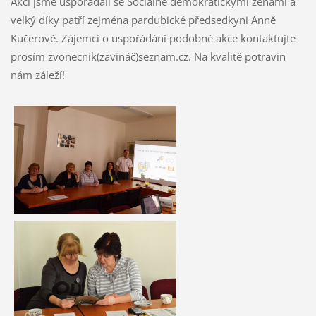
Akci jsme uspořádali se Sociálně demokratickými ženami a
velký díky patří zejména pardubické předsedkyni Anně
Kučerové. Zájemci o uspořádání podobné akce kontaktujte
prosím zvonecnik(zavináč)seznam.cz. Na kvalitě potravin
nám záleží!